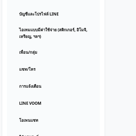
บัญชีและโปรไฟล์ LINE
ไอเทมแบบมีค่าใช้จ่าย (สติกเกอร์, อิโมจิ,
เหรียญ, ฯลฯ)
เพื่อน/กลุ่ม
แชท/โทร
การแจ้งเตือน
LINE VOOM
โอเพนแชท