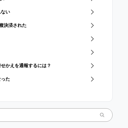
れない
重複決済された​
着せかえを通報するには？
なった