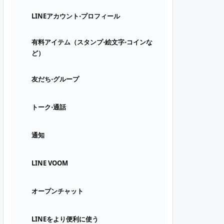
LINEアカウント⋅プロフィール
有料アイテム（スタンプ⋅絵文字⋅コインな
ど）
友だち⋅グループ
トーク⋅通話
通知
LINE VOOM
オープンチャット
LINEをより便利に使う