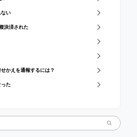
れない
重複決済された​
着せかえを通報するには？
なった