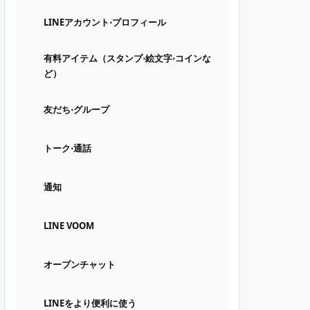
LINEアカウント⋅プロフィール
有料アイテム（スタンプ⋅絵文字⋅コインな
ど）
友だち⋅グループ
トーク⋅通話
通知
LINE VOOM
オープンチャット
LINEをより便利に使う