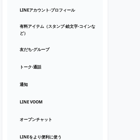
LINEアカウント⋅プロフィール
有料アイテム（スタンプ⋅絵文字⋅コインな
ど）
友だち⋅グループ
トーク⋅通話
通知
LINE VOOM
オープンチャット
LINEをより便利に使う