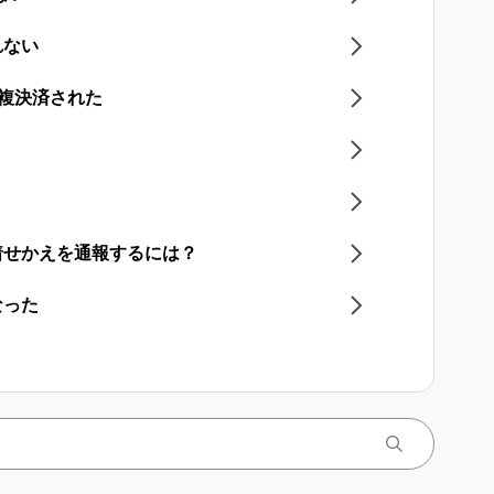
れない
重複決済された​
着せかえを通報するには？
なった