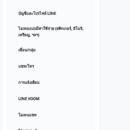
บัญชีและโปรไฟล์ LINE
ไอเทมแบบมีค่าใช้จ่าย (สติกเกอร์, อิโมจิ,
เหรียญ, ฯลฯ)
เพื่อน/กลุ่ม
แชท/โทร
การแจ้งเตือน
LINE VOOM
โอเพนแชท