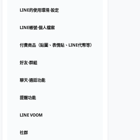
LINE的使用環境⋅設定
LINE帳號⋅個人檔案
付費商品（貼圖、表情貼、LINE代幣等）
好友⋅群組
聊天⋅通話功能
提醒功能
LINE VOOM
社群