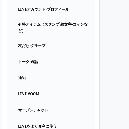
LINEアカウント⋅プロフィール
有料アイテム（スタンプ⋅絵文字⋅コインな
ど）
友だち⋅グループ
トーク⋅通話
通知
LINE VOOM
オープンチャット
LINEをより便利に使う