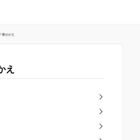
字⋅着せかえ
かえ