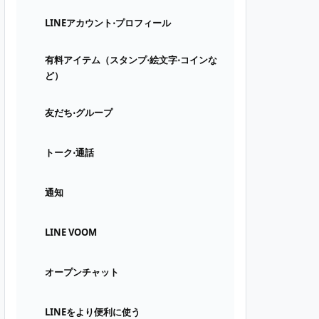
LINEアカウント⋅プロフィール
有料アイテム（スタンプ⋅絵文字⋅コインな
ど）
友だち⋅グループ
トーク⋅通話
通知
LINE VOOM
オープンチャット
LINEをより便利に使う