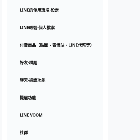
LINE的使用環境⋅設定
LINE帳號⋅個人檔案
付費商品（貼圖、表情貼、LINE代幣等）
好友⋅群組
聊天⋅通話功能
提醒功能
LINE VOOM
社群