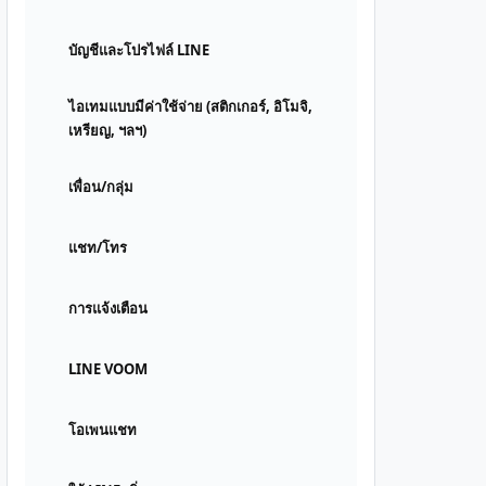
บัญชีและโปรไฟล์ LINE
ไอเทมแบบมีค่าใช้จ่าย (สติกเกอร์, อิโมจิ,
เหรียญ, ฯลฯ)
เพื่อน/กลุ่ม
แชท/โทร
การแจ้งเตือน
LINE VOOM
โอเพนแชท