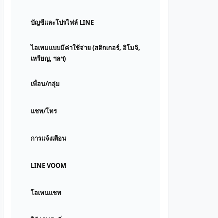
บัญชีและโปรไฟล์ LINE
ไอเทมแบบมีค่าใช้จ่าย (สติกเกอร์, อิโมจิ,
เหรียญ, ฯลฯ)
เพื่อน/กลุ่ม
แชท/โทร
การแจ้งเตือน
LINE VOOM
โอเพนแชท