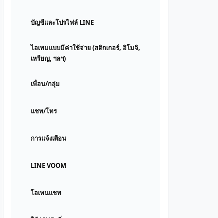
บัญชีและโปรไฟล์ LINE
ไอเทมแบบมีค่าใช้จ่าย (สติกเกอร์, อิโมจิ,
เหรียญ, ฯลฯ)
เพื่อน/กลุ่ม
แชท/โทร
การแจ้งเตือน
LINE VOOM
โอเพนแชท