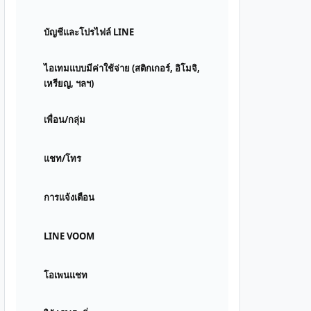
บัญชีและโปรไฟล์ LINE
ไอเทมแบบมีค่าใช้จ่าย (สติกเกอร์, อิโมจิ,
เหรียญ, ฯลฯ)
เพื่อน/กลุ่ม
แชท/โทร
การแจ้งเตือน
LINE VOOM
โอเพนแชท