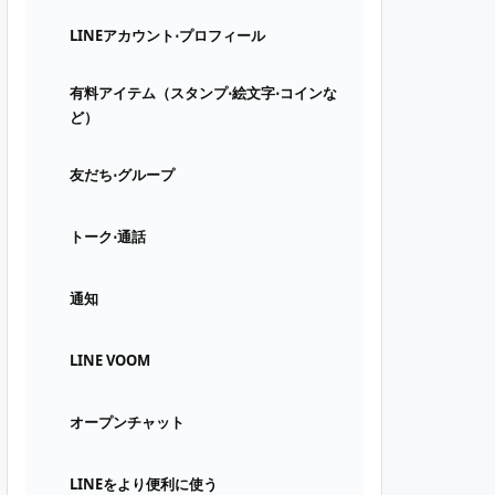
LINEアカウント⋅プロフィール
有料アイテム（スタンプ⋅絵文字⋅コインな
ど）
友だち⋅グループ
トーク⋅通話
通知
LINE VOOM
オープンチャット
LINEをより便利に使う