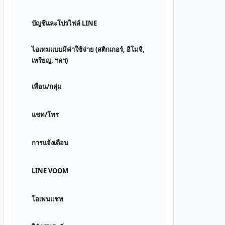
บัญชีและโปรไฟล์ LINE
ไอเทมแบบมีค่าใช้จ่าย (สติกเกอร์, อิโมจิ,
เหรียญ, ฯลฯ)
เพื่อน/กลุ่ม
แชท/โทร
การแจ้งเตือน
LINE VOOM
โอเพนแชท