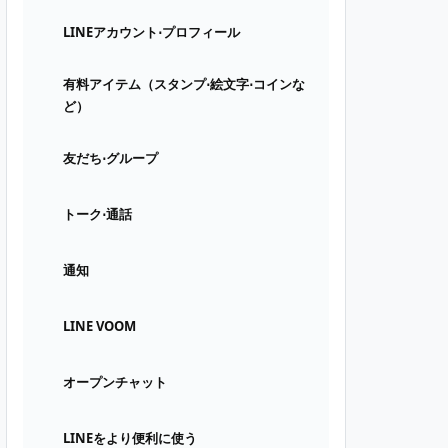
LINEアカウント⋅プロフィール
有料アイテム（スタンプ⋅絵文字⋅コインな
ど）
友だち⋅グループ
トーク⋅通話
通知
LINE VOOM
オープンチャット
LINEをより便利に使う