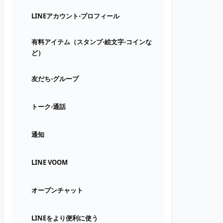
LINEアカウント⋅プロフィール
有料アイテム（スタンプ⋅絵文字⋅コインな
ど）
友だち⋅グループ
トーク⋅通話
通知
LINE VOOM
オープンチャット
LINEをより便利に使う