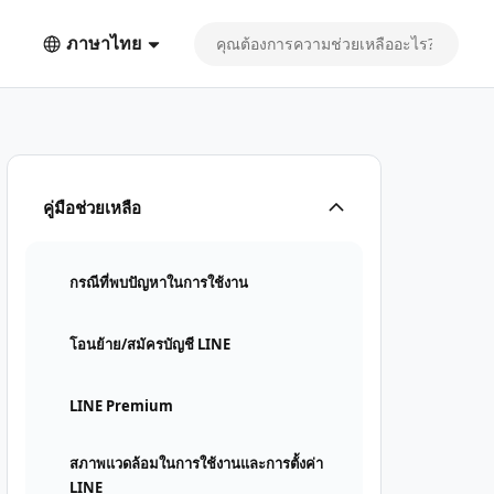
ภาษาไทย
คู่มือช่วยเหลือ
กรณีที่พบปัญหาในการใช้งาน
โอนย้าย/สมัครบัญชี LINE
LINE Premium
สภาพแวดล้อมในการใช้งานและการตั้งค่า
LINE