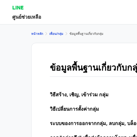
LINE
ศูนย์ช่วยเหลือ
หน้าหลัก
เพื่อน/กลุ่ม
ข้อมูลพื้นฐานเกี่ยวกับกลุ่ม
ข้อมูลพื้นฐานเกี่ยวกับกลุ
วิธีสร้าง, เชิญ, เข้าร่วม กลุ่ม
วิธีเปลี่ยนการตั้งค่ากลุ่ม
ระบบของการออกจากกลุ่ม, ลบกลุ่ม, บล็อ