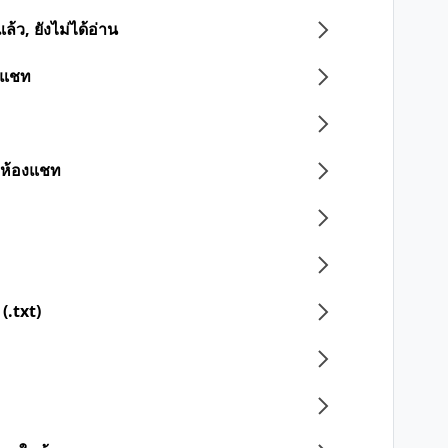
ว, ยังไม่ได้อ่าน
องแชท
องห้องแชท
(.txt)