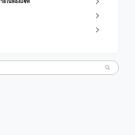
มภายในห้องแชท