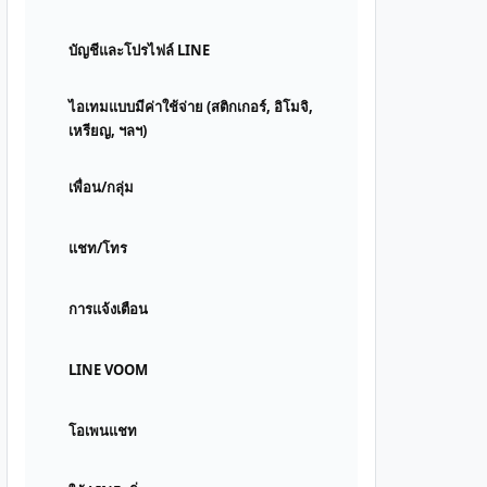
บัญชีและโปรไฟล์ LINE
ไอเทมแบบมีค่าใช้จ่าย (สติกเกอร์, อิโมจิ,
เหรียญ, ฯลฯ)
เพื่อน/กลุ่ม
แชท/โทร
การแจ้งเตือน
LINE VOOM
โอเพนแชท