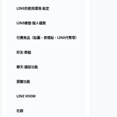
LINE的使用環境⋅設定
LINE帳號⋅個人檔案
付費商品（貼圖、表情貼、LINE代幣等）
好友⋅群組
聊天⋅通話功能
提醒功能
LINE VOOM
社群