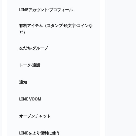
LINEアカウント⋅プロフィール
有料アイテム（スタンプ⋅絵文字⋅コインな
ど）
友だち⋅グループ
トーク⋅通話
通知
LINE VOOM
オープンチャット
LINEをより便利に使う