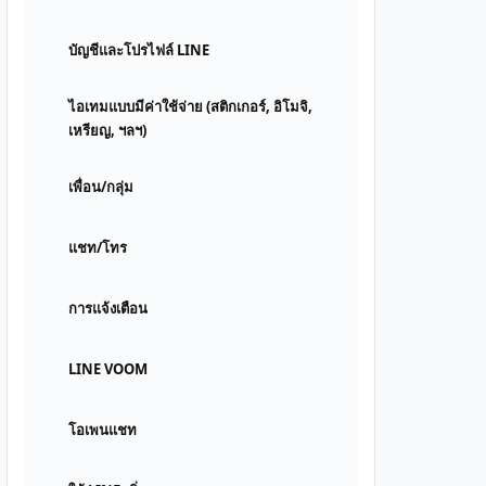
บัญชีและโปรไฟล์ LINE
ไอเทมแบบมีค่าใช้จ่าย (สติกเกอร์, อิโมจิ,
เหรียญ, ฯลฯ)
เพื่อน/กลุ่ม
แชท/โทร
การแจ้งเตือน
LINE VOOM
โอเพนแชท