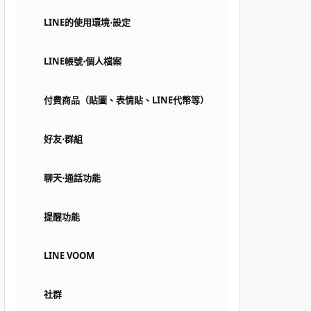
LINE的使用環境⋅設定
LINE帳號⋅個人檔案
付費商品（貼圖、表情貼、LINE代幣等）
好友⋅群組
聊天⋅通話功能
提醒功能
LINE VOOM
社群