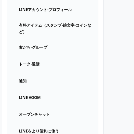
LINEアカウント⋅プロフィール
有料アイテム（スタンプ⋅絵文字⋅コインな
ど）
友だち⋅グループ
トーク⋅通話
通知
LINE VOOM
オープンチャット
LINEをより便利に使う