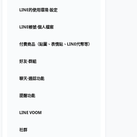
LINE的使用環境⋅設定
LINE帳號⋅個人檔案
付費商品（貼圖、表情貼、LINE代幣等）
好友⋅群組
聊天⋅通話功能
提醒功能
LINE VOOM
社群