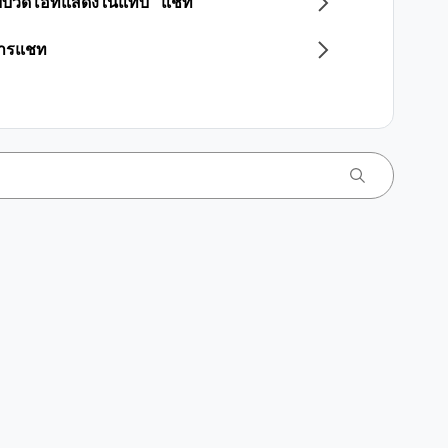
แบบวิดีโอที่แสดงในแท็บ "แชท"
การแชท