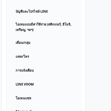
บัญชีและโปรไฟล์ LINE
ไอเทมแบบมีค่าใช้จ่าย (สติกเกอร์, อิโมจิ,
เหรียญ, ฯลฯ)
เพื่อน/กลุ่ม
แชท/โทร
การแจ้งเตือน
LINE VOOM
โอเพนแชท