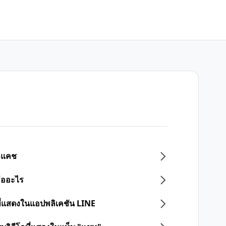
ูลแคช
ืออะไร
ที่แสดงในแอปพลิเคชัน LINE