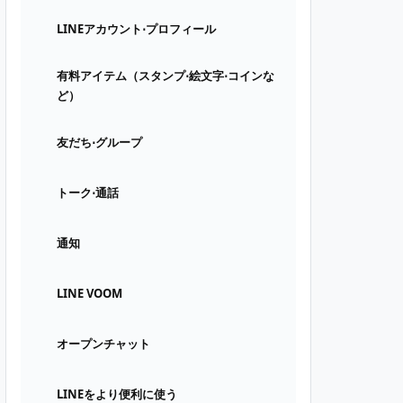
LINEアカウント⋅プロフィール
有料アイテム（スタンプ⋅絵文字⋅コインな
ど）
友だち⋅グループ
トーク⋅通話
通知
LINE VOOM
オープンチャット
LINEをより便利に使う