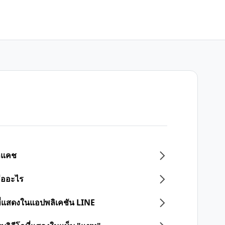
ูลแคช
ืออะไร
ที่แสดงในแอปพลิเคชัน LINE