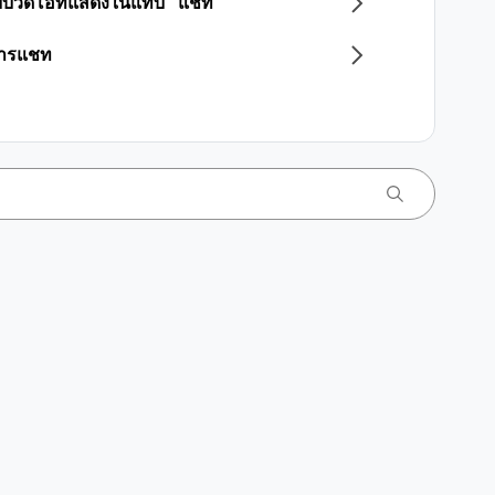
แบบวิดีโอที่แสดงในแท็บ "แชท"
การแชท