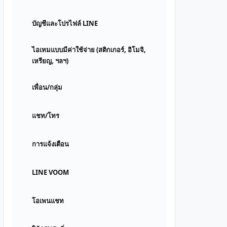
บัญชีและโปรไฟล์ LINE
ไอเทมแบบมีค่าใช้จ่าย (สติกเกอร์, อิโมจิ,
เหรียญ, ฯลฯ)
เพื่อน/กลุ่ม
แชท/โทร
การแจ้งเตือน
LINE VOOM
โอเพนแชท