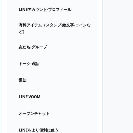
LINEアカウント⋅プロフィール
有料アイテム（スタンプ⋅絵文字⋅コインな
ど）
友だち⋅グループ
トーク⋅通話
通知
LINE VOOM
オープンチャット
LINEをより便利に使う