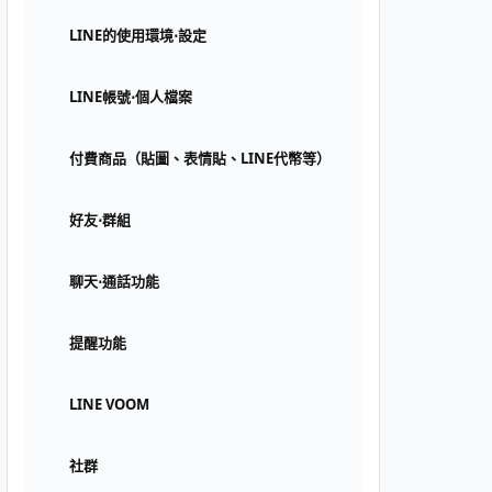
LINE的使用環境⋅設定
LINE帳號⋅個人檔案
付費商品（貼圖、表情貼、LINE代幣等）
好友⋅群組
聊天⋅通話功能
提醒功能
LINE VOOM
社群