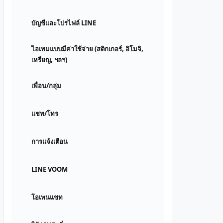
บัญชีและโปรไฟล์ LINE
ไอเทมแบบมีค่าใช้จ่าย (สติกเกอร์, อิโมจิ,
เหรียญ, ฯลฯ)
เพื่อน/กลุ่ม
แชท/โทร
การแจ้งเตือน
LINE VOOM
โอเพนแชท