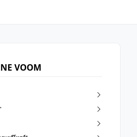
บ LINE VOOM
"