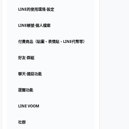
LINE的使用環境⋅設定
LINE帳號⋅個人檔案
付費商品（貼圖、表情貼、LINE代幣等）
好友⋅群組
聊天⋅通話功能
提醒功能
LINE VOOM
社群