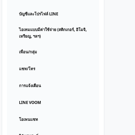
บัญชีและโปรไฟล์ LINE
ไอเทมแบบมีค่าใช้จ่าย (สติกเกอร์, อิโมจิ,
เหรียญ, ฯลฯ)
เพื่อน/กลุ่ม
แชท/โทร
การแจ้งเตือน
LINE VOOM
โอเพนแชท