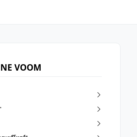
บ LINE VOOM
"