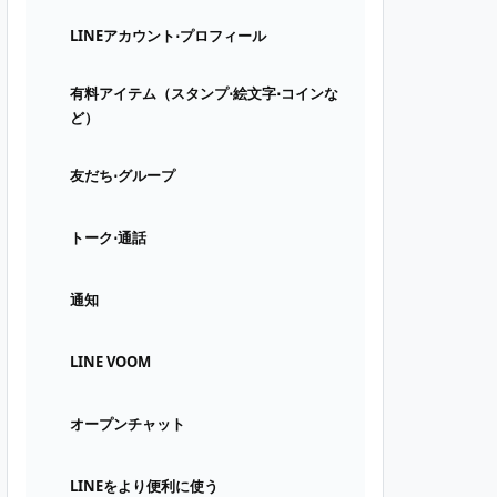
LINEアカウント⋅プロフィール
有料アイテム（スタンプ⋅絵文字⋅コインな
ど）
友だち⋅グループ
トーク⋅通話
通知
LINE VOOM
オープンチャット
LINEをより便利に使う