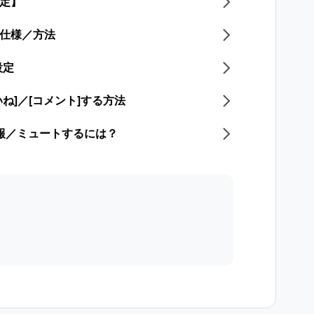
設定】
る仕様／方法
設定
いね]／[コメント]する方法
通報／ミュートするには？