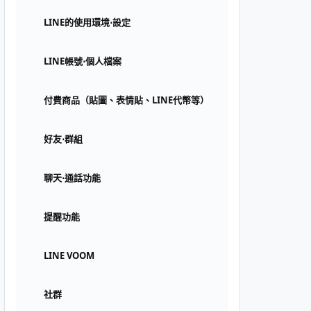
LINE的使用環境⋅設定
LINE帳號⋅個人檔案
付費商品（貼圖、表情貼、LINE代幣等）
好友⋅群組
聊天⋅通話功能
提醒功能
LINE VOOM
社群