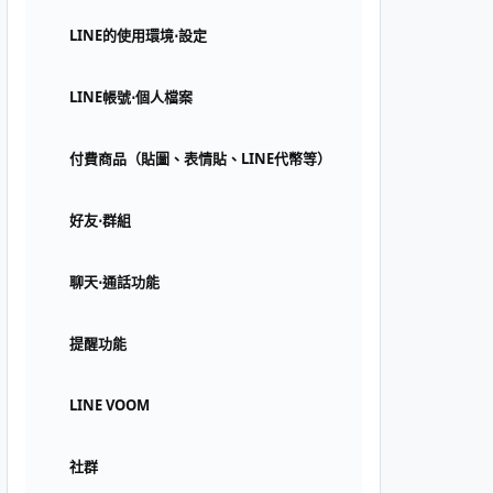
LINE的使用環境⋅設定
LINE帳號⋅個人檔案
付費商品（貼圖、表情貼、LINE代幣等）
好友⋅群組
聊天⋅通話功能
提醒功能
LINE VOOM
社群