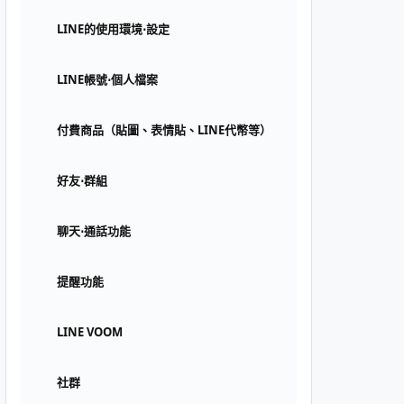
LINE的使用環境⋅設定
LINE帳號⋅個人檔案
付費商品（貼圖、表情貼、LINE代幣等）
好友⋅群組
聊天⋅通話功能
提醒功能
LINE VOOM
社群