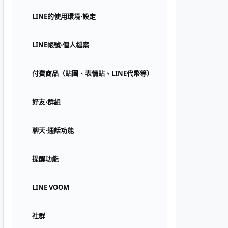
LINE的使用環境⋅設定
LINE帳號⋅個人檔案
付費商品（貼圖、表情貼、LINE代幣等）
好友⋅群組
聊天⋅通話功能
提醒功能
LINE VOOM
社群