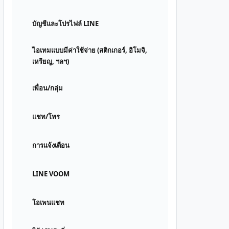
บัญชีและโปรไฟล์ LINE
ไอเทมแบบมีค่าใช้จ่าย (สติกเกอร์, อิโมจิ,
เหรียญ, ฯลฯ)
เพื่อน/กลุ่ม
แชท/โทร
การแจ้งเตือน
LINE VOOM
โอเพนแชท