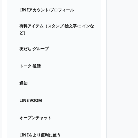
LINEアカウント⋅プロフィール
有料アイテム（スタンプ⋅絵文字⋅コインな
ど）
友だち⋅グループ
トーク⋅通話
通知
LINE VOOM
オープンチャット
LINEをより便利に使う