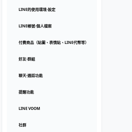
LINE的使用環境⋅設定
LINE帳號⋅個人檔案
付費商品（貼圖、表情貼、LINE代幣等）
好友⋅群組
聊天⋅通話功能
提醒功能
LINE VOOM
社群