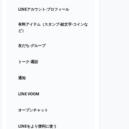
LINEアカウント⋅プロフィール
有料アイテム（スタンプ⋅絵文字⋅コインな
ど）
友だち⋅グループ
トーク⋅通話
通知
LINE VOOM
オープンチャット
LINEをより便利に使う