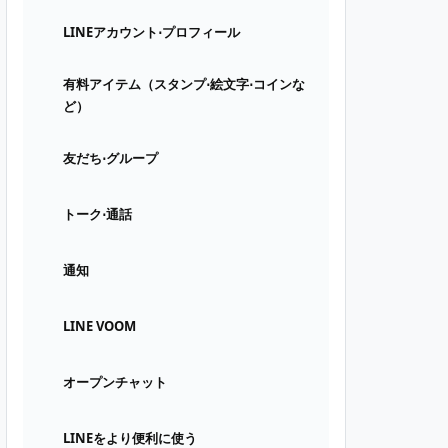
LINEアカウント⋅プロフィール
有料アイテム（スタンプ⋅絵文字⋅コインな
ど）
友だち⋅グループ
トーク⋅通話
通知
LINE VOOM
オープンチャット
LINEをより便利に使う