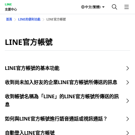
LINE
中文(繁體)
支援中心
首頁
LINE的便利功能
LINE官方帳號
LINE官方帳號
LINE官方帳號的基本功能
收到尚未加入好友的企業LINE官方帳號所傳送的訊息
收到帳號名稱為「LINE」的LINE官方帳號所傳送的訊
息
如何與LINE官方帳號進行語音通話或視訊通話？
自動登入LINE官方帳號