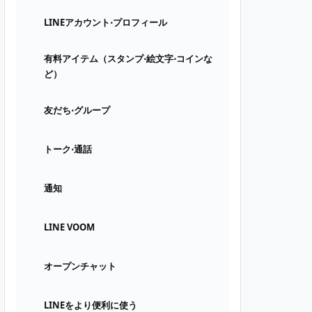
LINEアカウント⋅プロフィール
有料アイテム（スタンプ⋅絵文字⋅コインな
ど）
友だち⋅グループ
トーク⋅通話
通知
LINE VOOM
オープンチャット
LINEをより便利に使う