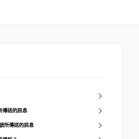
所傳送的訊息
帳號所傳送的訊息