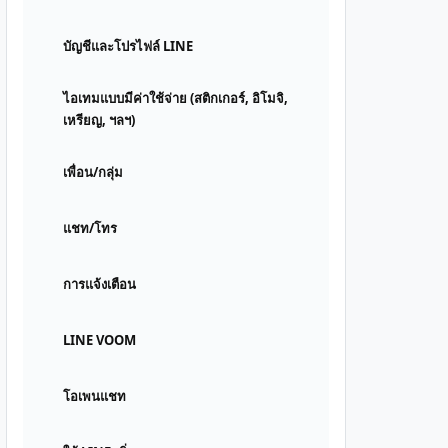
บัญชีและโปรไฟล์ LINE
ไอเทมแบบมีค่าใช้จ่าย (สติกเกอร์, อิโมจิ,
เหรียญ, ฯลฯ)
เพื่อน/กลุ่ม
แชท/โทร
การแจ้งเตือน
LINE VOOM
โอเพนแชท