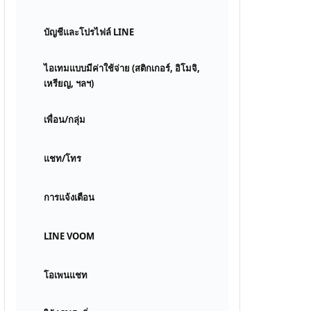
บัญชีและโปรไฟล์ LINE
ไอเทมแบบมีค่าใช้จ่าย (สติกเกอร์, อิโมจิ,
เหรียญ, ฯลฯ)
เพื่อน/กลุ่ม
แชท/โทร
การแจ้งเตือน
LINE VOOM
โอเพนแชท