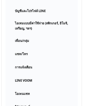
บัญชีและโปรไฟล์ LINE
ไอเทมแบบมีค่าใช้จ่าย (สติกเกอร์, อิโมจิ,
เหรียญ, ฯลฯ)
เพื่อน/กลุ่ม
แชท/โทร
การแจ้งเตือน
LINE VOOM
โอเพนแชท