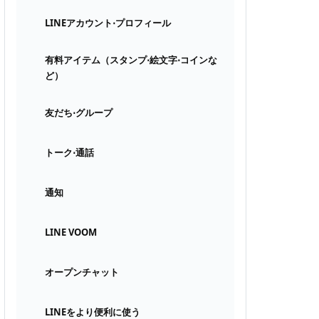
LINEアカウント⋅プロフィール
有料アイテム（スタンプ⋅絵文字⋅コインな
ど）
友だち⋅グループ
トーク⋅通話
通知
LINE VOOM
オープンチャット
LINEをより便利に使う